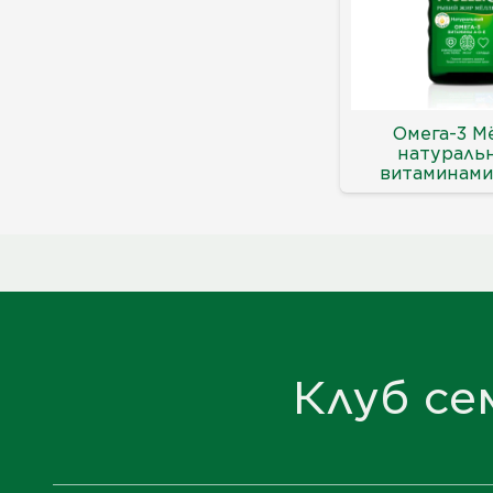
Омега-3 М
натураль
витаминами 
Клуб се