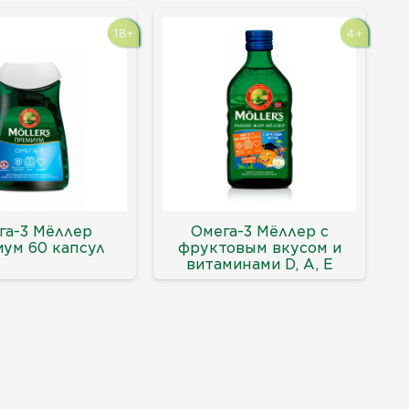
18+
4+
га-3 Мёллер
Омега-3 Мёллер с
ум 60 капсул
фруктовым вкусом и
витаминами D, А, Е