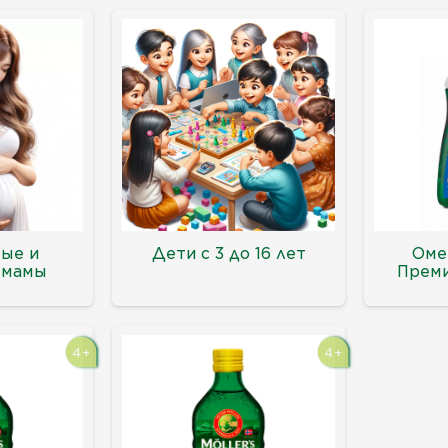
ые и
Дети с 3 до 16 лет
Оме
 мамы
Преми
4+
4+