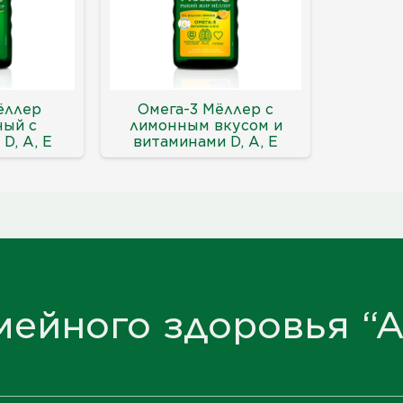
ёллер
Омега-3 Мёллер с
ный с
лимонным вкусом и
D, А, Е
витаминами D, А, Е
мейного здоровья “